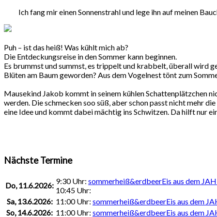
Ich fang mir einen Sonnenstrahl und lege ihn auf meinen Bau
Puh – ist das heiß! Was kühlt mich ab?
Die Entdeckungsreise in den Sommer kann beginnen.
Es brummst und summst, es trippelt und krabbelt, überall wird g
Blüten am Baum geworden? Aus dem Vogelnest tönt zum Sommerf
Mausekind Jakob kommt in seinem kühlen Schattenplätzchen nicht
werden. Die schmecken soo süß, aber schon passt nicht mehr die 
eine Idee und kommt dabei mächtig ins Schwitzen. Da hilft nur ei
Nächste Termine
9:30 Uhr:
sommerheiß&erdbeerEis aus dem 
Do, 11.6.2026:
10:45 Uhr:
Sa, 13.6.2026:
11:00 Uhr:
sommerheiß&erdbeerEis aus dem
So, 14.6.2026:
11:00 Uhr:
sommerheiß&erdbeerEis aus dem